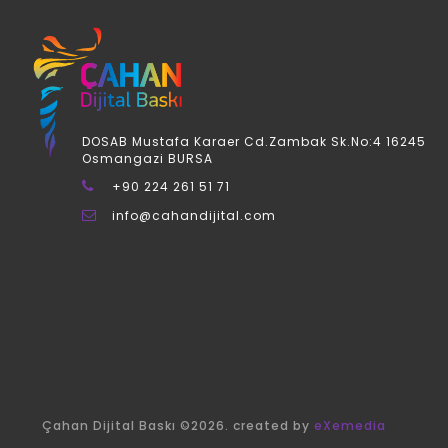
DOSAB Mustafa Karaer Cd.Zambak Sk.No:4 16245
Osmangazi BURSA
+90 224 261 51 71
info@cahandijital.com
Çahan Dijital Baskı ©2026. created by
eXemedia