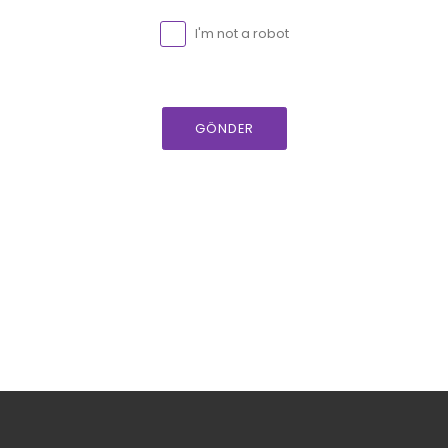
I'm not a robot
GÖNDER