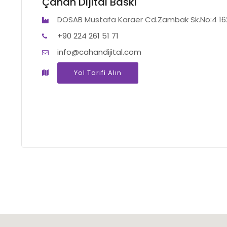
Çahan Dijital Baskı
DOSAB Mustafa Karaer Cd.Zambak Sk.No:4 1
+90 224 261 51 71
info@cahandijital.com
Yol Tarifi Alın