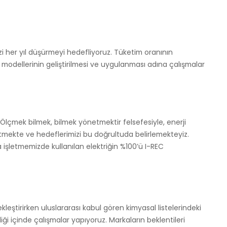
 her yıl düşürmeyi hedefliyoruz. Tüketim oranının
f modellerinin geliştirilmesi ve uygulanması adına çalışmalar
 Ölçmek bilmek, bilmek yönetmektir felsefesiyle, enerji
etmekte ve hedeflerimizi bu doğrultuda belirlemekteyiz.
a işletmemizde kullanılan elektriğin %100’ü I-REC
leştirirken uluslararası kabul gören kimyasal listelerindeki
liği içinde çalışmalar yapıyoruz. Markaların beklentileri