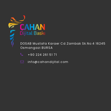
DOSAB Mustafa Karaer Cd.Zambak Sk.No:4 16245
Osmangazi BURSA
+90 224 261 51 71
info@cahandijital.com