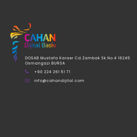
DOSAB Mustafa Karaer Cd.Zambak Sk.No:4 16245
Osmangazi BURSA
+90 224 261 51 71
info@cahandijital.com